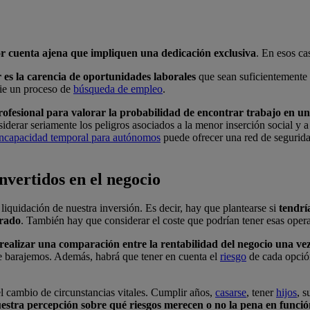
or cuenta ajena que impliquen una dedicación exclusiva
. En esos ca
 es la carencia de oportunidades laborales
que sean suficientemente
cie un proceso de
búsqueda de empleo
.
 profesional para valorar la probabilidad de encontrar trabajo en u
derar seriamente los peligros asociados a la menor inserción social y a 
incapacidad temporal para autónomos
puede ofrecer una red de segurida
invertidos
en
el
negocio
liquidación de nuestra inversión. Es decir, hay que plantearse si
tendrí
arado
. También hay que considerar el coste que podrían tener esas oper
realizar una comparación entre la rentabilidad del negocio una ve
que barajemos. Además, habrá que tener en cuenta el
riesgo
de cada opció
l cambio de circunstancias vitales. Cumplir años,
casarse
, tener
hijos
, 
stra percepción sobre qué riesgos merecen o no la pena en funci