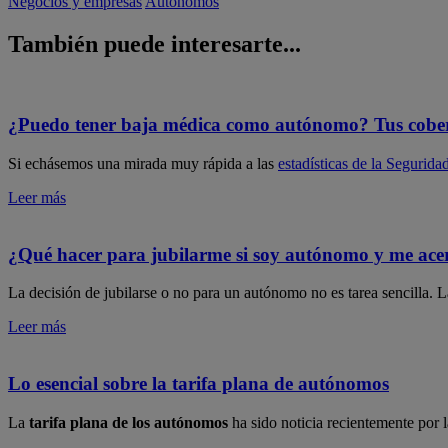
Negocios y empresas
Autónomos
También
puede
interesarte...
¿Puedo tener baja médica como autónomo? Tus cobe
​​Si echásemos una mirada muy rápida a las
estadísticas de la Segurida
Leer más
¿Qué hacer para jubilarme si soy autónomo y me acer
La decisión de jubilarse o no para un autónomo no es tarea sencilla. La
Leer más
Lo esencial sobre la tarifa plana de autónomos
​La
tarifa plana de los autónomos
ha sido noticia recientemente por l