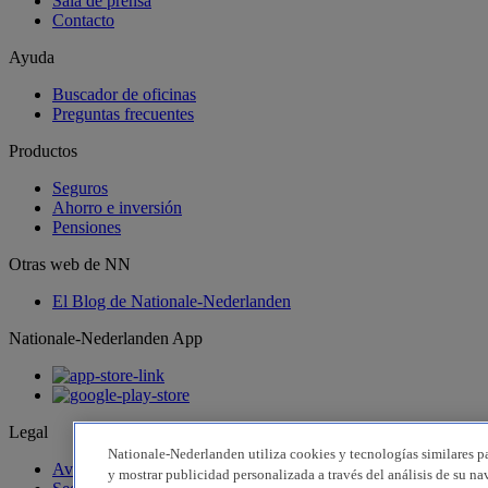
Sala de prensa
Contacto
Ayuda
Buscador de oficinas
Preguntas frecuentes
Productos
Seguros
Ahorro e inversión
Pensiones
Otras web de NN
El Blog de Nationale-Nederlanden
Nationale-Nederlanden App
Legal
Nationale-Nederlanden utiliza cookies y tecnologías similares par
Aviso legal
y mostrar publicidad personalizada a través del análisis de su na