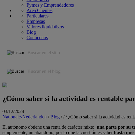
Pymes y Emprendedores
Área Clientes
Particulares
Empresas
Valores liquidativos
Blog
Conócenos
¿Cómo
saber
si
la
actividad
es
rentable
pa
03/12/2024
Nationale-Nederlanden
/
Blog
/
/
/
¿Cómo saber si la actividad es ren
​El autónomo obtiene una renta de carácter mixto:
una parte por su tr
simplemente, un abandono, por lo que la cuestión es saber
hasta qué 