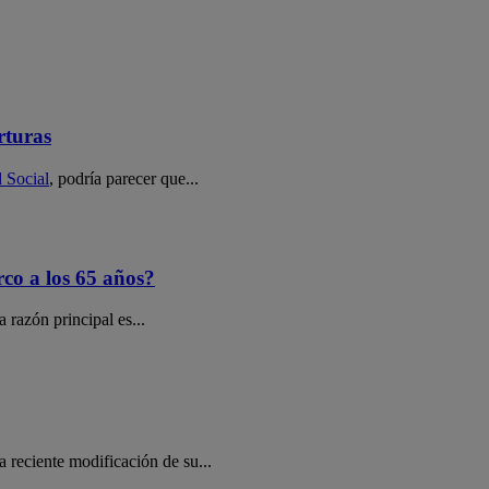
rturas
d Social
, podría parecer que...
co a los 65 años?
 razón principal es...
a reciente modificación de su...