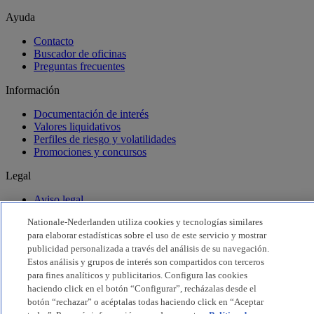
Ayuda
Contacto
Buscador de oficinas
Preguntas frecuentes
Información
Documentación de interés
Valores liquidativos
Perfiles de riesgo y volatilidades
Promociones y concursos
Legal
Aviso legal
Condiciones de uso
Nationale-Nederlanden utiliza cookies y tecnologías similares
Seguridad
para elaborar estadísticas sobre el uso de este servicio y mostrar
Privacidad
publicidad personalizada a través del análisis de su navegación.
Cookies
Declaración Accesibilidad
Estos análisis y grupos de interés son compartidos con terceros
para fines analíticos y publicitarios. Configura las cookies
Configurar Cookies
haciendo click en el botón “Configurar”, recházalas desde el
botón “rechazar” o acéptalas todas haciendo click en “Aceptar