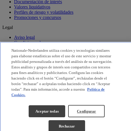
Documentación de interés
Valores liquidativos
Perfiles de riesgo y volatilidades
Promociones y concursos
Legal
Aviso legal
Condiciones de uso
Seguridad
Nationale-Nederlanden utiliza cookies y tecnologías similares
Privacidad
para elaborar estadísticas sobre el uso de este servicio y mostrar
Cookies
publicidad personalizada a través del análisis de su navegación.
Declaración Accesibilidad
Estos análisis y grupos de interés son compartidos con terceros
para fines analíticos y publicitarios. Configura las cookies
Configurar Cookies
haciendo click en el botón “Configurar”, recházalas desde el
botón “rechazar” o acéptalas todas haciendo click en “Aceptar
todas”. Para más información, accede a nuestra
Política de
Cookies.
Te llamamos
Oficinas
Aceptar todas
Configurar
Rechazar