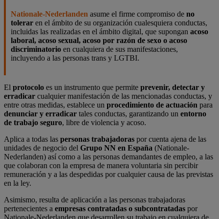
Nationale-Nederlanden
asume el firme compromiso de
no
tolerar
en el ámbito de su organización cualesquiera conductas,
incluidas las realizadas en el ámbito digital, que supongan
acoso
laboral, acoso sexual, acoso por razón de sexo o acoso
discriminatorio
en cualquiera de sus manifestaciones,
incluyendo a las personas trans y LGTBI.
El
protocolo
es un instrumento que permite
prevenir, detectar y
erradicar
cualquier manifestación de las mencionadas conductas, y
entre otras medidas, establece un
procedimiento de actuación
para
denunciar y erradicar
tales conductas, garantizando un
entorno
de trabajo seguro
, libre de violencia y acoso.
Aplica a todas las
personas trabajadoras
por cuenta ajena de las
unidades de negocio del
Grupo NN en España
(Nationale-
Nederlanden) así como a las personas demandantes de empleo, a las
que colaboran con la empresa de manera voluntaria sin percibir
remuneración y a las despedidas por cualquier causa de las previstas
en la ley.
Asimismo, resulta de aplicación a las personas trabajadoras
pertenecientes a
empresas contratadas o subcontratadas
por
Nationale-Nederlanden que desarrollen su trabajo en cualquiera de